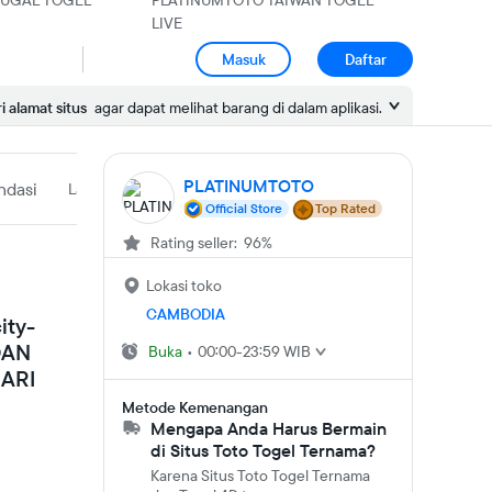
TUGAL TOGEL
PLATINUMTOTO TAIWAN TOGEL
LIVE
Masuk
Daftar
i alamat situs
agar dapat melihat barang di dalam aplikasi.
PLATINUMTOTO
dasi
Laporkan produk
Official Store
Top Rated
Rating seller: 96%
Lokasi toko
CAMBODIA
ity-
DAN
Buka
•
00:00-23:59 WIB
ARI
Metode Kemenangan
Mengapa Anda Harus Bermain
di Situs Toto Togel Ternama?
Karena Situs Toto Togel Ternama