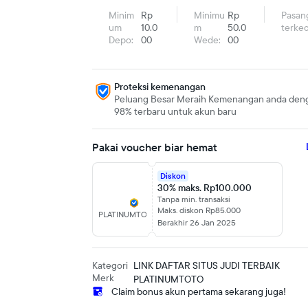
Minim
Rp
Minimu
Rp
Pasan
um
10.0
m
50.0
terkec
Depo:
00
Wede:
00
Proteksi kemenangan
Peluang Besar Meraih Kemenangan anda deng
98% terbaru untuk akun baru
Pakai voucher biar hemat
Diskon
30% maks. Rp100.000
Tanpa min. transaksi
Maks. diskon Rp85.000
PLATINUMTOTO
Berakhir 26 Jan 2025
Kategori
LINK DAFTAR SITUS JUDI TERBAIK
Merk
PLATINUMTOTO
Claim bonus akun pertama sekarang juga!