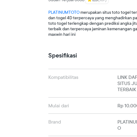
PLATINUMTOTO
merupakan situs toto togel t
dan togel 4D terpercaya yang menghadirkan p
toto togel terlengkap dengan prediksi angka jit
terbaik dan terpercaya jaminan kemenangan g
maxwin hari ini
Spesifikasi
Kompatibilitas
LINK DA
SITUS J
TERBAIK
Mulai dari
Rp 10.00
Brand
PLATIN
O