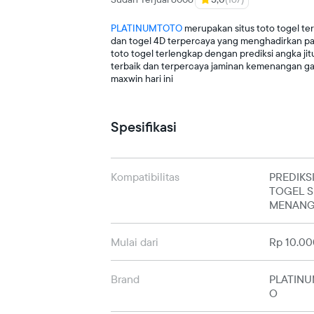
PLATINUMTOTO
merupakan situs toto togel t
dan togel 4D terpercaya yang menghadirkan p
toto togel terlengkap dengan prediksi angka jit
terbaik dan terpercaya jaminan kemenangan g
maxwin hari ini
Spesifikasi
Kompatibilitas
PREDIKS
TOGEL S
MENAN
Mulai dari
Rp 10.00
Brand
PLATIN
O