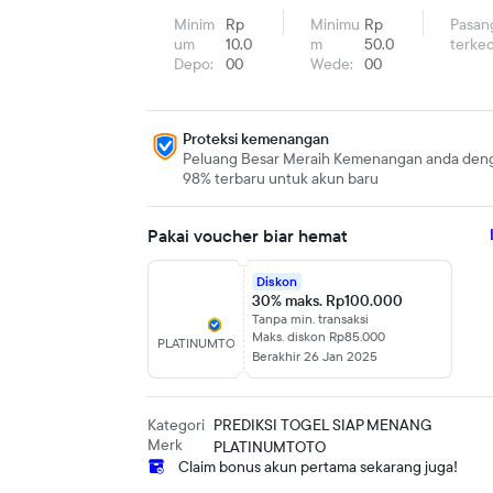
Minim
Rp
Minimu
Rp
Pasan
um
10.0
m
50.0
terkec
Depo:
00
Wede:
00
Proteksi kemenangan
Peluang Besar Meraih Kemenangan anda deng
98% terbaru untuk akun baru
Pakai voucher biar hemat
Diskon
30% maks. Rp100.000
Tanpa min. transaksi
Maks. diskon Rp85.000
PLATINUMTOTO
Berakhir 26 Jan 2025
Kategori
PREDIKSI TOGEL SIAP MENANG
Merk
PLATINUMTOTO
Claim bonus akun pertama sekarang juga!