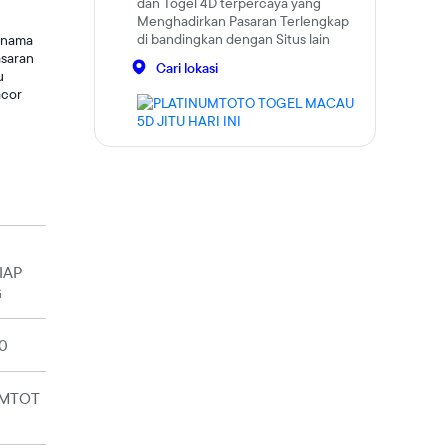
dan Togel 4D terpercaya yang
Menghadirkan Pasaran Terlengkap
di bandingkan dengan Situs lain
ernama
asaran
Cari lokasi
u
acor
I
IAP
G
0
UMTOT