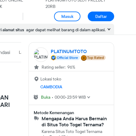
SLOT ONLINE
PLATINUMTOTO SLOT FREEBET
K
20RB
Masuk
Daftar
i alamat situs
agar dapat melihat barang di dalam aplikasi.
PLATINUMTOTO
dasi
Laporkan produk
Official Store
Top Rated
Rating seller: 96%
Lokasi toko
CAMBODIA
DAN
Buka
•
00:00-23:59 WIB
ARI
Metode Kemenangan
Mengapa Anda Harus Bermain
di Situs Toto Togel Ternama?
Karena Situs Toto Togel Ternama