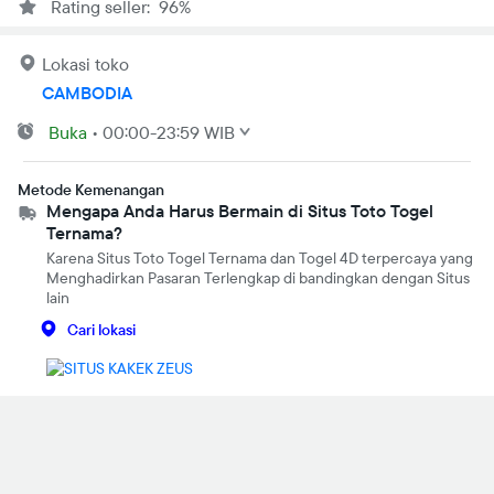
Rating seller: 96%
Lokasi toko
CAMBODIA
Buka
•
00:00-23:59 WIB
Metode Kemenangan
Mengapa Anda Harus Bermain di Situs Toto Togel
Ternama?
Karena Situs Toto Togel Ternama dan Togel 4D terpercaya yang
Menghadirkan Pasaran Terlengkap di bandingkan dengan Situs
lain
Cari lokasi