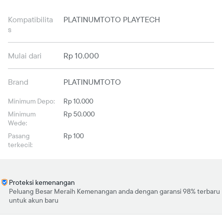
Kompatibilita
PLATINUMTOTO PLAYTECH
s
Mulai dari
Rp 10.000
Brand
PLATINUMTOTO
Minimum Depo:
Rp 10.000
Minimum
Rp 50.000
Wede:
Pasang
Rp 100
terkecil:
Proteksi kemenangan
Peluang Besar Meraih Kemenangan anda dengan garansi 98% terbaru
untuk akun baru