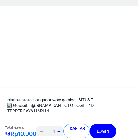
platinumtoto slot gacor wow gaming- SITUS T
OTO TOGEL TERNAMA DAN TOTO TOGEL 4D
TERPERCAYA HARI INI
Total harga:
DAFTAR
1
LOGIN
Rp10.0
Rp10.000
00