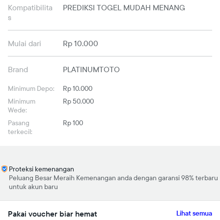
Kompatibilita
PREDIKSI TOGEL MUDAH MENANG
s
Mulai dari
Rp 10.000
Brand
PLATINUMTOTO
Minimum Depo:
Rp 10.000
Minimum
Rp 50.000
Wede:
Pasang
Rp 100
terkecil:
Proteksi kemenangan
Peluang Besar Meraih Kemenangan anda dengan garansi 98% terbaru
untuk akun baru
Pakai voucher biar hemat
Lihat semua