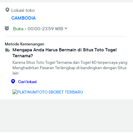
Lokasi toko
CAMBODIA
Buka
•
00:00-23:59 WIB
Metode Kemenangan
Mengapa Anda Harus Bermain di Situs Toto Togel
Ternama?
Karena Situs Toto Togel Ternama dan Togel 4D terpercaya yang
Menghadirkan Pasaran Terlengkap di bandingkan dengan Situs
lain
Cari lokasi