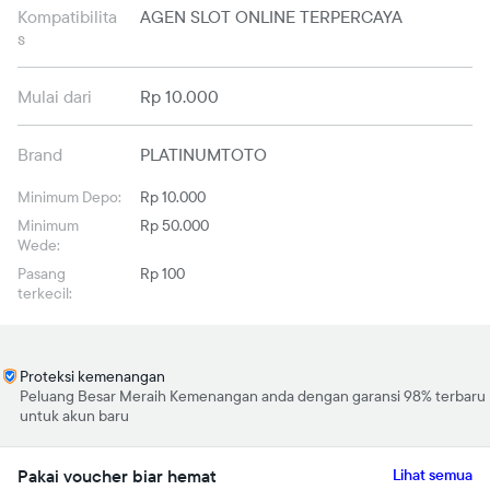
Kompatibilita
AGEN SLOT ONLINE TERPERCAYA
s
Mulai dari
Rp 10.000
Brand
PLATINUMTOTO
Minimum Depo:
Rp 10.000
Minimum
Rp 50.000
Wede:
Pasang
Rp 100
terkecil:
Proteksi kemenangan
Peluang Besar Meraih Kemenangan anda dengan garansi 98% terbaru
untuk akun baru
Pakai voucher biar hemat
Lihat semua