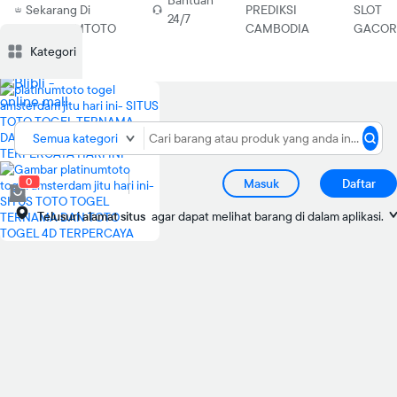
Bantuan
Sekarang Di
PREDIKSI
SLOT
24/7
PLATINUMTOTO
CAMBODIA
GACOR
Deskripsi
Deskripsi
Ulasan
Ulasan
Diskusi
Diskusi
Rekomendasi
Rekomendasi
Kategori
Semua kategori
0
Masuk
Daftar
Telusuri alamat situs
agar dapat melihat barang di dalam aplikasi.