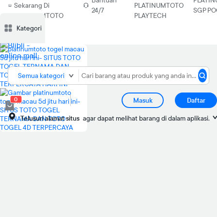
Bantuan
PLATI
Sekarang Di
PLATINUMTOTO
24/7
SGP PO
PLATINUMTOTO
PLAYTECH
Deskripsi
Deskripsi
Ulasan
Ulasan
Diskusi
Diskusi
Rekomendasi
Rekomendasi
Kategori
Semua kategori
0
Masuk
Daftar
Telusuri alamat situs
agar dapat melihat barang di dalam aplikasi.