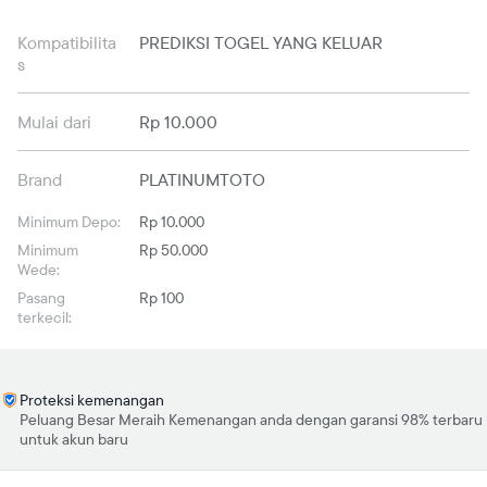
Kompatibilita
PREDIKSI TOGEL YANG KELUAR
s
Mulai dari
Rp 10.000
Brand
PLATINUMTOTO
Minimum Depo:
Rp 10.000
Minimum
Rp 50.000
Wede:
Pasang
Rp 100
terkecil:
Proteksi kemenangan
Peluang Besar Meraih Kemenangan anda dengan garansi 98% terbaru
untuk akun baru