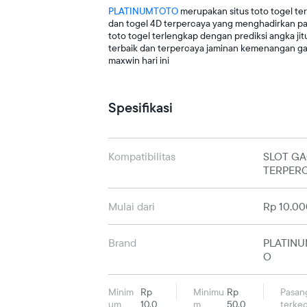
PLATINUMTOTO
merupakan situs toto togel t
dan togel 4D terpercaya yang menghadirkan p
toto togel terlengkap dengan prediksi angka jit
terbaik dan terpercaya jaminan kemenangan g
maxwin hari ini
Spesifikasi
Kompatibilitas
SLOT G
TERPER
Mulai dari
Rp 10.00
Brand
PLATIN
O
Minim
Rp
Minimu
Rp
Pasan
um
10.0
m
50.0
terkec