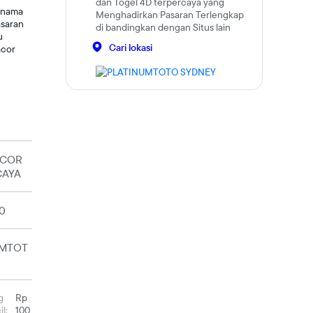
dan Togel 4D terpercaya yang
ernama
Menghadirkan Pasaran Terlengkap
asaran
di bandingkan dengan Situs lain
u
Cari lokasi
acor
ACOR
CAYA
0
UMTOT
g
Rp
il:
100