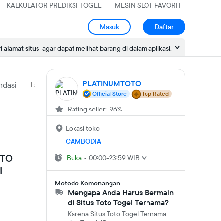
KALKULATOR PREDIKSI TOGEL
MESIN SLOT FAVORIT
Masuk
Daftar
i alamat situs
agar dapat melihat barang di dalam aplikasi.
PLATINUMTOTO
dasi
Laporkan produk
Official Store
Top Rated
Rating seller: 96%
Lokasi toko
CAMBODIA
OTO
Buka
•
00:00-23:59 WIB
I
Metode Kemenangan
Mengapa Anda Harus Bermain
di Situs Toto Togel Ternama?
Karena Situs Toto Togel Ternama