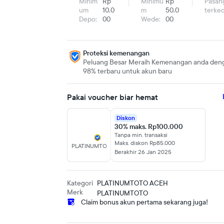
Minim
Rp
Minimu
Rp
Pasan
um
10.0
m
50.0
terkec
Depo:
00
Wede:
00
Proteksi kemenangan
Peluang Besar Meraih Kemenangan anda deng
98% terbaru untuk akun baru
Pakai voucher biar hemat
Diskon
30% maks. Rp100.000
Tanpa min. transaksi
Maks. diskon Rp85.000
PLATINUMTOTO
Berakhir 26 Jan 2025
Kategori
PLATINUMTOTO ACEH
Merk
PLATINUMTOTO
Claim bonus akun pertama sekarang juga!