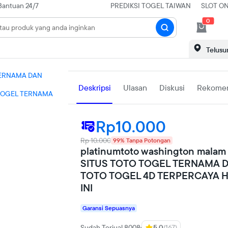
Bantuan 24/7
PREDIKSI TOGEL TAIWAN
SLOT ON
0
Telusur
Deskripsi
Ulasan
Diskusi
Rekomen
Rp10.000
Rp 10.000
99% Tanpa Potongan
platinumtoto washington malam 
SITUS TOTO TOGEL TERNAMA 
TOTO TOGEL 4D TERPERCAYA H
INI
Garansi Sepuasnya
Sudah Terjual 8008
5,0
(167)