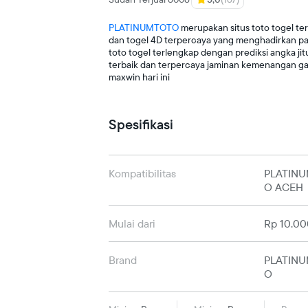
PLATINUMTOTO
merupakan situs toto togel t
dan togel 4D terpercaya yang menghadirkan p
toto togel terlengkap dengan prediksi angka jit
terbaik dan terpercaya jaminan kemenangan g
maxwin hari ini
Spesifikasi
Kompatibilitas
PLATIN
O ACEH
Mulai dari
Rp 10.00
Brand
PLATIN
O