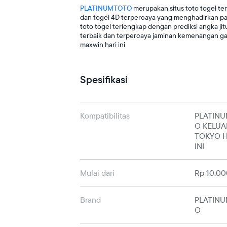
PLATINUMTOTO
merupakan situs toto togel t
dan togel 4D terpercaya yang menghadirkan p
toto togel terlengkap dengan prediksi angka jit
terbaik dan terpercaya jaminan kemenangan g
maxwin hari ini
Spesifikasi
Kompatibilitas
PLATIN
O KELU
TOKYO H
INI
Mulai dari
Rp 10.00
Brand
PLATIN
O