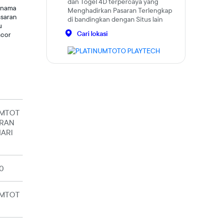
dan Togel 4D terpercaya yang
ernama
Menghadirkan Pasaran Terlengkap
asaran
di bandingkan dengan Situs lain
u
Cari lokasi
acor
UMTOT
ARAN
ARI
0
UMTOT