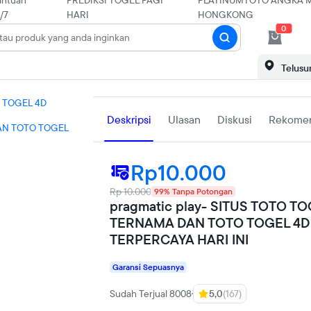
antuan
PREDIKSI TOGEL PAGI
PLATINUMTOTO ANGKA 
/7
HARI
HONGKONG
0
Telusur
Deskripsi
Ulasan
Diskusi
Rekomen
Rp10.000
Rp 10.000
99% Tanpa Potongan
pragmatic play- SITUS TOTO T
TERNAMA DAN TOTO TOGEL 4D
TERPERCAYA HARI INI
Garansi Sepuasnya
Sudah Terjual 8008
5,0
(167)