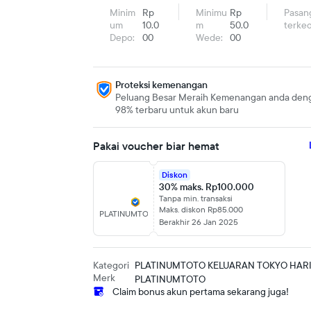
Minim
Rp
Minimu
Rp
Pasan
um
10.0
m
50.0
terkec
Depo:
00
Wede:
00
Proteksi kemenangan
Peluang Besar Meraih Kemenangan anda deng
98% terbaru untuk akun baru
Pakai voucher biar hemat
Diskon
30% maks. Rp100.000
Tanpa min. transaksi
Maks. diskon Rp85.000
PLATINUMTOTO
Berakhir 26 Jan 2025
Kategori
PLATINUMTOTO KELUARAN TOKYO HARI 
Merk
PLATINUMTOTO
Claim bonus akun pertama sekarang juga!