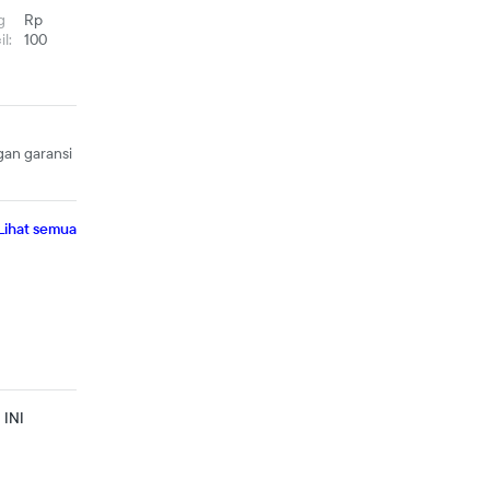
g
Rp
il:
100
an garansi
Lihat semua
INI