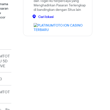
dan Togel 4D terpercaya yang
ernama
Menghadirkan Pasaran Terlengkap
asaran
di bandingkan dengan Situs lain
u
Cari lokasi
acor
UMTOT
U 5D
IVE
0
UMTOT
g
Rp