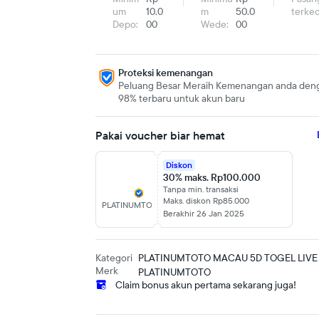
um
10.0
m
50.0
terkec
Depo:
00
Wede:
00
Proteksi kemenangan
Peluang Besar Meraih Kemenangan anda deng
98% terbaru untuk akun baru
Pakai voucher biar hemat
Diskon
30% maks. Rp100.000
Tanpa min. transaksi
Maks. diskon Rp85.000
PLATINUMTOTO
Berakhir 26 Jan 2025
Kategori
PLATINUMTOTO MACAU 5D TOGEL LIVE
Merk
PLATINUMTOTO
Claim bonus akun pertama sekarang juga!