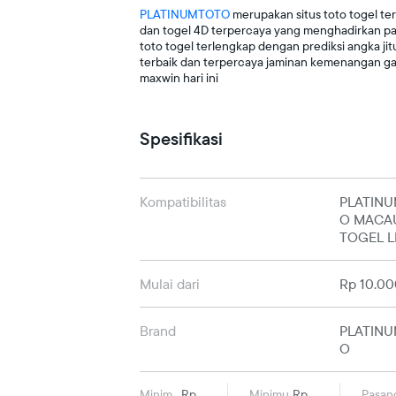
PLATINUMTOTO
merupakan situs toto togel t
dan togel 4D terpercaya yang menghadirkan p
toto togel terlengkap dengan prediksi angka jit
terbaik dan terpercaya jaminan kemenangan g
maxwin hari ini
Spesifikasi
Kompatibilitas
PLATIN
O MACA
TOGEL L
Mulai dari
Rp 10.00
Brand
PLATIN
O
Minim
Rp
Minimu
Rp
Pasan