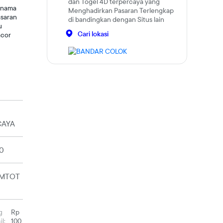
dan Togel 4D terpercaya yang
ernama
Menghadirkan Pasaran Terlengkap
asaran
di bandingkan dengan Situs lain
u
Cari lokasi
acor
CAYA
0
UMTOT
g
Rp
il:
100