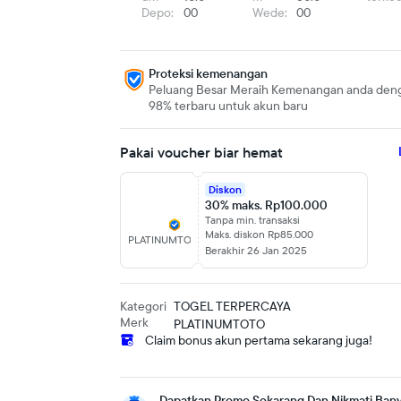
Depo:
00
Wede:
00
Proteksi kemenangan
Peluang Besar Meraih Kemenangan anda deng
98% terbaru untuk akun baru
Pakai voucher biar hemat
Diskon
30% maks. Rp100.000
Tanpa min. transaksi
Maks. diskon Rp85.000
PLATINUMTOTO
Berakhir 26 Jan 2025
Kategori
TOGEL TERPERCAYA
Merk
PLATINUMTOTO
Claim bonus akun pertama sekarang juga!
Dapatkan Promo Sekarang Dan Nikmati Ban