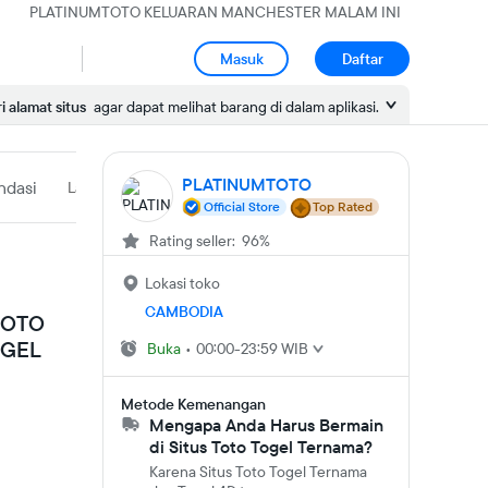
PLATINUMTOTO KELUARAN MANCHESTER MALAM INI
Masuk
Daftar
i alamat situs
agar dapat melihat barang di dalam aplikasi.
PLATINUMTOTO
dasi
Laporkan produk
Official Store
Top Rated
Rating seller: 96%
Lokasi toko
CAMBODIA
 TOTO
OGEL
Buka
•
00:00-23:59 WIB
Metode Kemenangan
Mengapa Anda Harus Bermain
di Situs Toto Togel Ternama?
Karena Situs Toto Togel Ternama