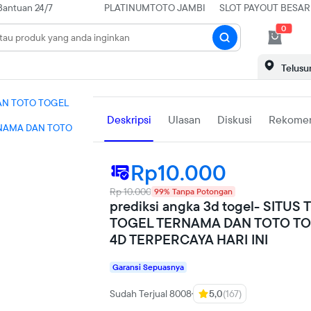
Bantuan 24/7
PLATINUMTOTO JAMBI
SLOT PAYOUT BESAR
0
Telusur
Deskripsi
Ulasan
Diskusi
Rekomen
Rp10.000
Rp 10.000
99% Tanpa Potongan
prediksi angka 3d togel- SITUS
TOGEL TERNAMA DAN TOTO T
4D TERPERCAYA HARI INI
Garansi Sepuasnya
Sudah Terjual 8008
5,0
(167)