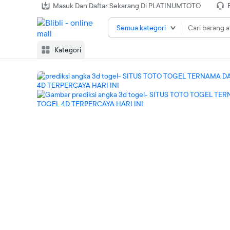
Masuk Dan Daftar Sekarang Di PLATINUMTOTO
Semua kategori
Kategori