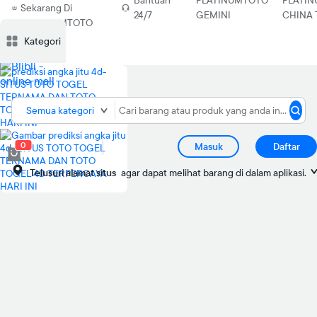
Bantuan
PLATINUMTOTO
PLATI
Sekarang Di
24/7
GEMINI
CHINA
PLATINUMTOTO
Deskripsi
Deskripsi
Ulasan
Ulasan
Diskusi
Diskusi
Rekomendasi
Rekomendasi
Kategori
Semua kategori
0
Masuk
Daftar
Telusuri alamat situs
agar dapat melihat barang di dalam aplikasi.