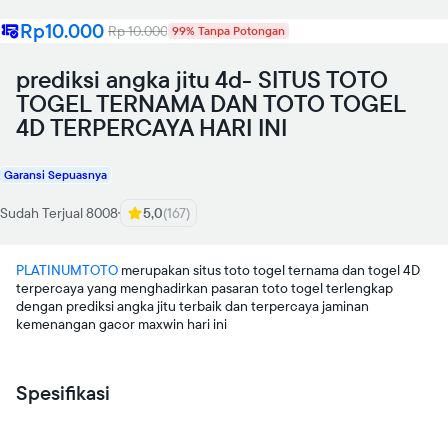
Rp10.000
Rp 10.000
99% Tanpa Potongan
prediksi angka jitu 4d- SITUS TOTO
TOGEL TERNAMA DAN TOTO TOGEL
4D TERPERCAYA HARI INI
Garansi Sepuasnya
Sudah Terjual 8008
5,0
(167)
PLATINUMTOTO
merupakan situs toto togel ternama dan togel 4D
terpercaya yang menghadirkan pasaran toto togel terlengkap
dengan prediksi angka jitu terbaik dan terpercaya jaminan
kemenangan gacor maxwin hari ini
Spesifikasi