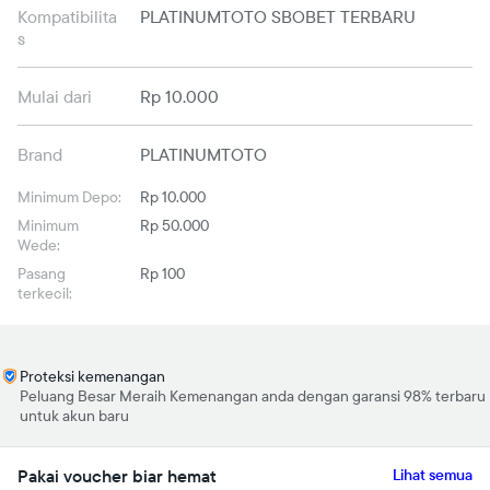
Kompatibilita
PLATINUMTOTO SBOBET TERBARU
s
Mulai dari
Rp 10.000
Brand
PLATINUMTOTO
Minimum Depo:
Rp 10.000
Minimum
Rp 50.000
Wede:
Pasang
Rp 100
terkecil:
Proteksi kemenangan
Peluang Besar Meraih Kemenangan anda dengan garansi 98% terbaru
untuk akun baru
Pakai voucher biar hemat
Lihat semua