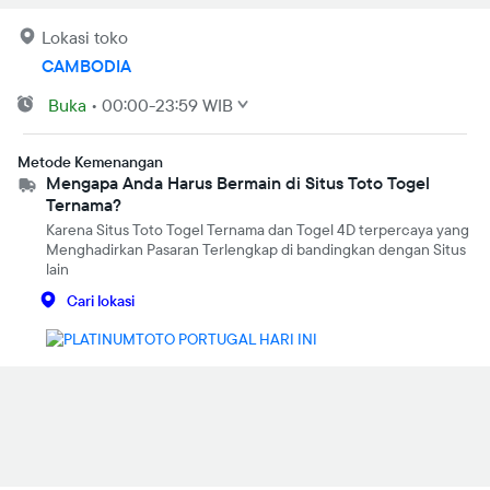
Lokasi toko
CAMBODIA
Buka
•
00:00-23:59 WIB
Metode Kemenangan
Mengapa Anda Harus Bermain di Situs Toto Togel
Ternama?
Karena Situs Toto Togel Ternama dan Togel 4D terpercaya yang
Menghadirkan Pasaran Terlengkap di bandingkan dengan Situs
lain
Cari lokasi