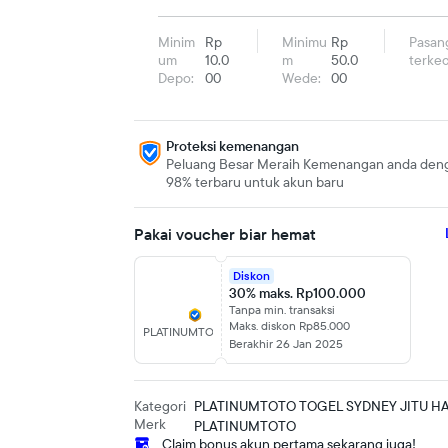
Minim
Rp
Minimu
Rp
Pasan
um
10.0
m
50.0
terkec
Depo:
00
Wede:
00
Proteksi kemenangan
Peluang Besar Meraih Kemenangan anda deng
98% terbaru untuk akun baru
Pakai voucher biar hemat
Diskon
30% maks. Rp100.000
Tanpa min. transaksi
Maks. diskon Rp85.000
PLATINUMTOTO
Berakhir 26 Jan 2025
Kategori
PLATINUMTOTO TOGEL SYDNEY JITU HAR
Merk
PLATINUMTOTO
Claim bonus akun pertama sekarang juga!