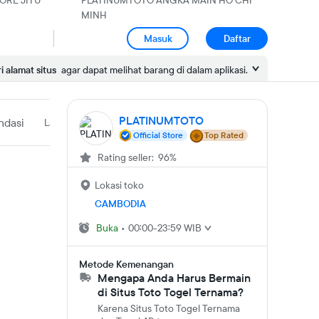
ORE JITU
PLATINUMTOTO ANGKA MAIN HO CHI
MINH
Masuk
Daftar
i alamat situs
agar dapat melihat barang di dalam aplikasi.
PLATINUMTOTO
dasi
Laporkan produk
Official Store
Top Rated
Rating seller: 96%
Lokasi toko
CAMBODIA
Buka
•
00:00-23:59 WIB
Metode Kemenangan
Mengapa Anda Harus Bermain
di Situs Toto Togel Ternama?
Karena Situs Toto Togel Ternama