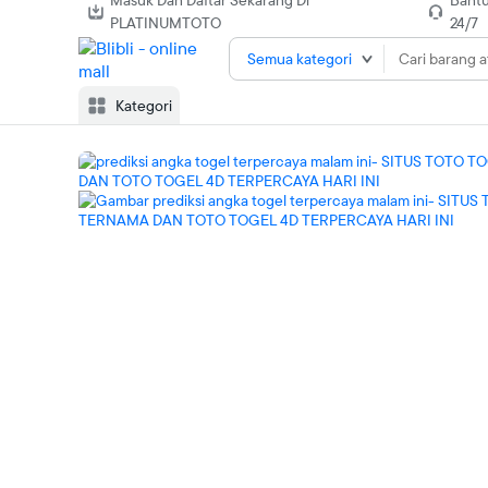
Masuk Dan Daftar Sekarang Di
Bant
PLATINUMTOTO
24/7
Semua kategori
Kategori