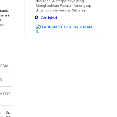
dan Togel 4D terpercaya yang
Menghadirkan Pasaran Terlengkap
di bandingkan dengan Situs lain
ernama
asaran
Cari lokasi
u
acor
ESMI
0
UMTOT
g
Rp