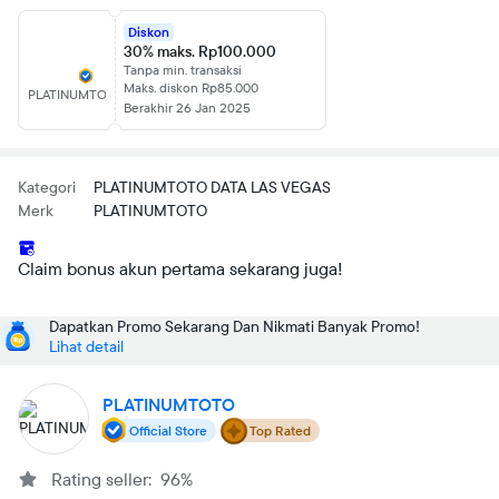
Diskon
30% maks. Rp100.000
Tanpa min. transaksi
Maks. diskon Rp85.000
PLATINUMTOTO
Berakhir 26 Jan 2025
Kategori
PLATINUMTOTO DATA LAS VEGAS
Merk
PLATINUMTOTO
Claim bonus akun pertama sekarang juga!
Dapatkan Promo Sekarang Dan Nikmati Banyak Promo!
Lihat detail
PLATINUMTOTO
Official Store
Top Rated
Rating seller: 96%