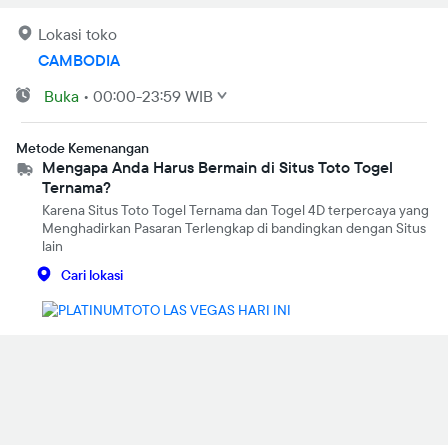
Lokasi toko
CAMBODIA
Buka
•
00:00-23:59 WIB
Metode Kemenangan
Mengapa Anda Harus Bermain di Situs Toto Togel
Ternama?
Karena Situs Toto Togel Ternama dan Togel 4D terpercaya yang
Menghadirkan Pasaran Terlengkap di bandingkan dengan Situs
lain
Cari lokasi