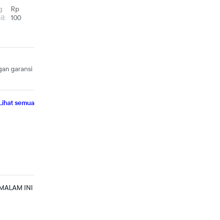
g
Rp
il:
100
an garansi
Lihat semua
MALAM INI