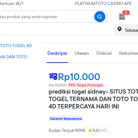
Bantuan 24/7
PLATINUMTOTO CASINO APK
0
Telusur
Deskripsi
Ulasan
Diskusi
Rekomen
Rp10.000
Rp 10.000
99% Tanpa Potongan
prediksi togel sidney- SITUS TO
TOGEL TERNAMA DAN TOTO T
4D TERPERCAYA HARI INI
Garansi Sepuasnya
Sudah Terjual 8008
5,0
(167)