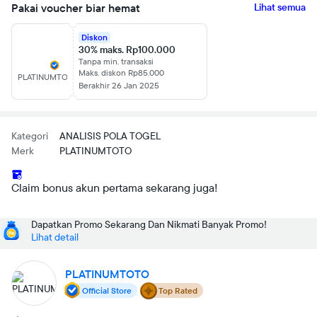
Pakai voucher biar hemat
Lihat semua
Diskon
30% maks. Rp100.000
Tanpa min. transaksi
Maks. diskon Rp85.000
PLATINUMTOTO
Berakhir 26 Jan 2025
Kategori
ANALISIS POLA TOGEL
Merk
PLATINUMTOTO
Claim bonus akun pertama sekarang juga!
Dapatkan Promo Sekarang Dan Nikmati Banyak Promo!
Lihat detail
PLATINUMTOTO
Official Store
Top Rated