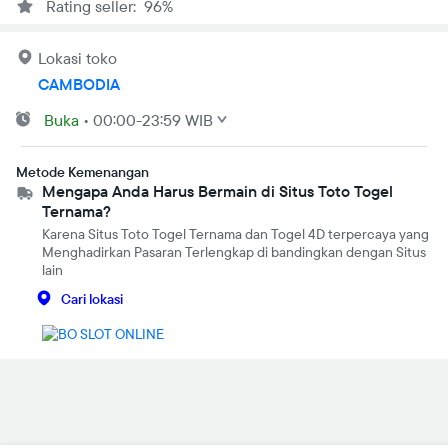
Rating seller: 96%
Lokasi toko
CAMBODIA
Buka
•
00:00-23:59 WIB
Metode Kemenangan
Mengapa Anda Harus Bermain di Situs Toto Togel
Ternama?
Karena Situs Toto Togel Ternama dan Togel 4D terpercaya yang
Menghadirkan Pasaran Terlengkap di bandingkan dengan Situs
lain
Cari lokasi