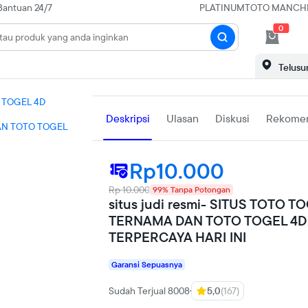
Bantuan 24/7
PLATINUMTOTO MANCH
0
Telusur
Deskripsi
Ulasan
Diskusi
Rekomen
Rp10.000
Rp 10.000
99% Tanpa Potongan
situs judi resmi- SITUS TOTO T
TERNAMA DAN TOTO TOGEL 4D
TERPERCAYA HARI INI
Garansi Sepuasnya
Sudah Terjual 8008
5,0
(167)