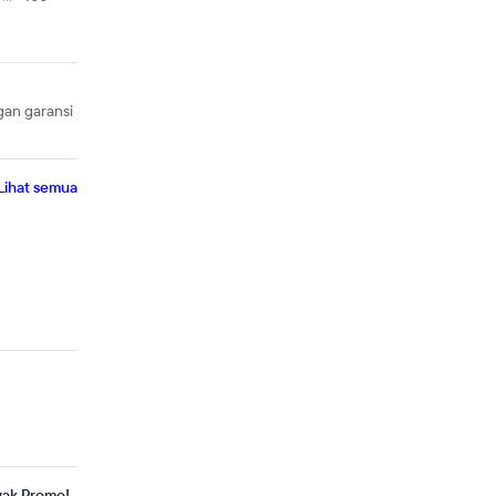
an garansi
Lihat semua
yak Promo!