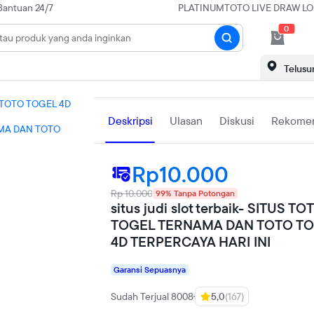
Bantuan 24/7
PLATINUMTOTO LIVE DRAW L
0
Telusur
Deskripsi
Ulasan
Diskusi
Rekomen
Rp10.000
Rp 10.000
99% Tanpa Potongan
situs judi slot terbaik- SITUS TO
TOGEL TERNAMA DAN TOTO T
4D TERPERCAYA HARI INI
Garansi Sepuasnya
Sudah Terjual 8008
5,0
(167)