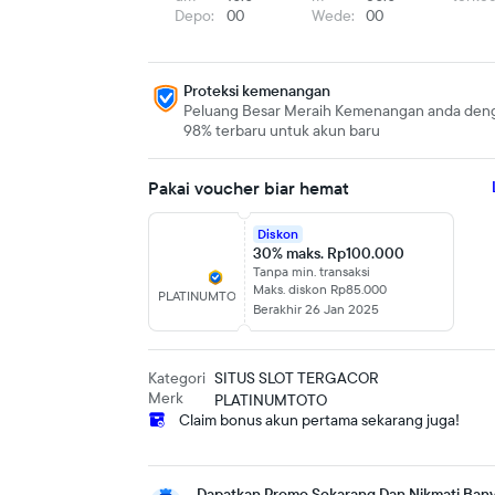
Depo:
00
Wede:
00
Proteksi kemenangan
Peluang Besar Meraih Kemenangan anda deng
98% terbaru untuk akun baru
Pakai voucher biar hemat
Diskon
30% maks. Rp100.000
Tanpa min. transaksi
Maks. diskon Rp85.000
PLATINUMTOTO
Berakhir 26 Jan 2025
Kategori
SITUS SLOT TERGACOR
Merk
PLATINUMTOTO
Claim bonus akun pertama sekarang juga!
Dapatkan Promo Sekarang Dan Nikmati Ban