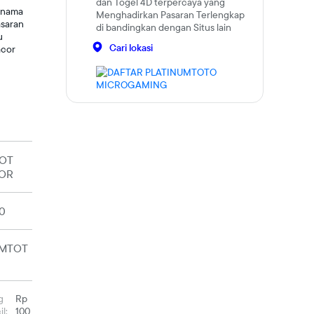
dan Togel 4D terpercaya yang
ernama
Menghadirkan Pasaran Terlengkap
asaran
di bandingkan dengan Situs lain
u
Cari lokasi
acor
LOT
OR
0
UMTOT
g
Rp
il:
100