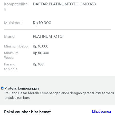
Kompatibilita
DAFTAR PLATINUMTOTO CMO368
s
Mulai dari
Rp 10.000
Brand
PLATINUMTOTO
Minimum Depo:
Rp 10.000
Minimum
Rp 50.000
Wede:
Pasang
Rp 100
terkecil:
Proteksi kemenangan
Peluang Besar Meraih Kemenangan anda dengan garansi 98% terbaru
untuk akun baru
Pakai voucher biar hemat
Lihat semua