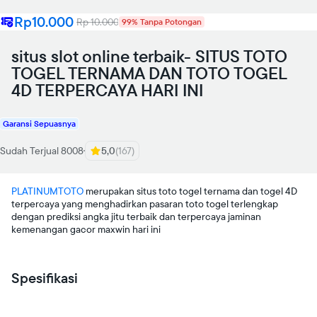
Rp10.000
Rp 10.000
99% Tanpa Potongan
situs slot online terbaik- SITUS TOTO
TOGEL TERNAMA DAN TOTO TOGEL
4D TERPERCAYA HARI INI
Garansi Sepuasnya
Sudah Terjual 8008
5,0
(167)
PLATINUMTOTO
merupakan situs toto togel ternama dan togel 4D
terpercaya yang menghadirkan pasaran toto togel terlengkap
dengan prediksi angka jitu terbaik dan terpercaya jaminan
kemenangan gacor maxwin hari ini
Spesifikasi