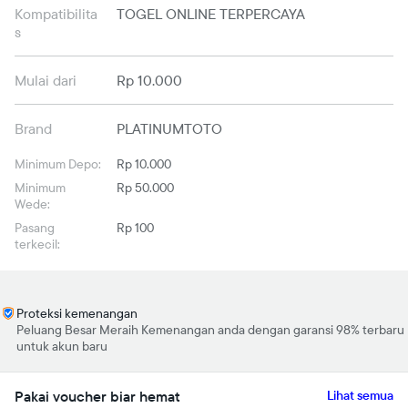
Kompatibilita
TOGEL ONLINE TERPERCAYA
s
Mulai dari
Rp 10.000
Brand
PLATINUMTOTO
Minimum Depo:
Rp 10.000
Minimum
Rp 50.000
Wede:
Pasang
Rp 100
terkecil:
Proteksi kemenangan
Peluang Besar Meraih Kemenangan anda dengan garansi 98% terbaru
untuk akun baru
Pakai voucher biar hemat
Lihat semua