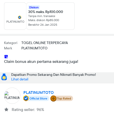
Diskon
30% maks. Rp100.000
Tanpa min. transaksi
Maks. diskon Rp85.000
PLATINUMTOTO
Berakhir 26 Jan 2025
Kategori
TOGEL ONLINE TERPERCAYA
Merk
PLATINUMTOTO
Claim bonus akun pertama sekarang juga!
Dapatkan Promo Sekarang Dan Nikmati Banyak Promo!
Lihat detail
PLATINUMTOTO
Official Store
Top Rated
Rating seller: 96%