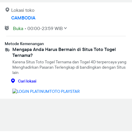
Lokasi toko
CAMBODIA
Buka
•
00:00-23:59 WIB
Metode Kemenangan
Mengapa Anda Harus Bermain di Situs Toto Togel
Ternama?
Karena Situs Toto Togel Ternama dan Togel 4D terpercaya yang
Menghadirkan Pasaran Terlengkap di bandingkan dengan Situs
lain
Cari lokasi