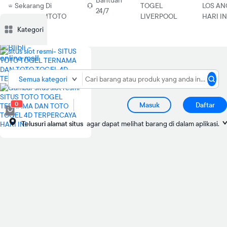
Bantuan
Sekarang Di
TOGEL
LOS AN
24/7
PLATINUMTOTO
LIVERPOOL
HARI IN
Deskripsi
Deskripsi
Ulasan
Ulasan
Diskusi
Diskusi
Rekomendasi
Rekomendasi
Kategori
Semua kategori
0
Masuk
Daftar
Telusuri alamat situs
agar dapat melihat barang di dalam aplikasi.