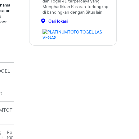
dan Togel 4D terpercaya yang
ernama
Menghadirkan Pasaran Terlengkap
asaran
di bandingkan dengan Situs lain
u
Cari lokasi
acor
OGEL
0
UMTOT
g
Rp
il:
100