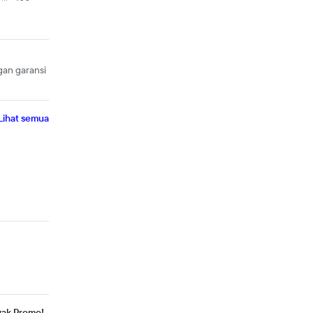
an garansi
Lihat semua
yak Promo!