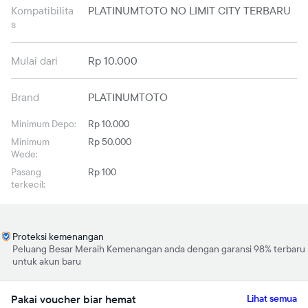
Kompatibilita
PLATINUMTOTO NO LIMIT CITY TERBARU
s
Mulai dari
Rp 10.000
Brand
PLATINUMTOTO
Minimum Depo:
Rp 10.000
Minimum
Rp 50.000
Wede:
Pasang
Rp 100
terkecil:
Proteksi kemenangan
Peluang Besar Meraih Kemenangan anda dengan garansi 98% terbaru
untuk akun baru
Pakai voucher biar hemat
Lihat semua