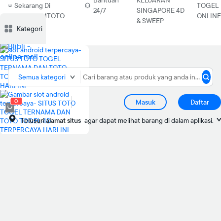
Bantuan
KELUARAN
Sekarang Di
TOGEL
24/7
SINGAPORE 4D
PLATINUMTOTO
ONLINE
& SWEEP
Deskripsi
Deskripsi
Ulasan
Ulasan
Diskusi
Diskusi
Rekomendasi
Rekomendasi
Kategori
Semua kategori
0
Masuk
Daftar
Telusuri alamat situs
agar dapat melihat barang di dalam aplikasi.