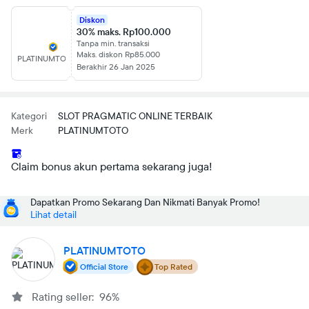
Diskon
30% maks. Rp100.000
Tanpa min. transaksi
Maks. diskon Rp85.000
PLATINUMTOTO
Berakhir 26 Jan 2025
Kategori
SLOT PRAGMATIC ONLINE TERBAIK
Merk
PLATINUMTOTO
Claim bonus akun pertama sekarang juga!
Dapatkan Promo Sekarang Dan Nikmati Banyak Promo!
Lihat detail
PLATINUMTOTO
Official Store
Top Rated
Rating seller: 96%