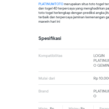
PLATINUMTOTO
merupakan situs toto togel t
dan togel 4D terpercaya yang menghadirkan p
toto togel terlengkap dengan prediksi angka jit
terbaik dan terpercaya jaminan kemenangan g
maxwin hari ini
Spesifikasi
Kompatibilitas
LOGIN
PLATIN
O GEMIN
Mulai dari
Rp 10.00
Brand
PLATIN
O
Minim
Rp
Minimu
Rp
Pasan