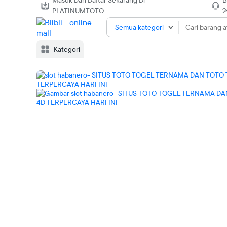
Masuk Dan Daftar Sekarang Di
B
PLATINUMTOTO
2
Semua kategori
Kategori