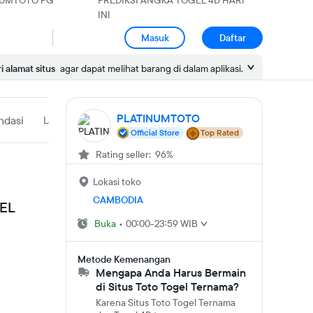
NUMTOTO PG
PREDIKSI ANGKA TOGEL 4D HARI
INI
Masuk
Daftar
i alamat situs
agar dapat melihat barang di dalam aplikasi.
PLATINUMTOTO
dasi
Laporkan produk
Official Store
Top Rated
Rating seller: 96%
Lokasi toko
CAMBODIA
GEL
Buka
•
00:00-23:59 WIB
Metode Kemenangan
Mengapa Anda Harus Bermain
di Situs Toto Togel Ternama?
Karena Situs Toto Togel Ternama