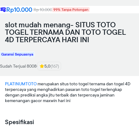
Rp10.000
Rp 10.000
99% Tanpa Potongan
slot mudah menang- SITUS TOTO
TOGEL TERNAMA DAN TOTO TOGEL
4D TERPERCAYA HARI INI
Garansi Sepuasnya
Sudah Terjual 8008
5,0
(167)
PLATINUMTOTO
merupakan situs toto togel ternama dan togel 4D
terpercaya yang menghadirkan pasaran toto togel terlengkap
dengan prediksi angka jitu terbaik dan terpercaya jaminan
kemenangan gacor maxwin hari ini
Spesifikasi