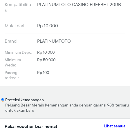
Kompatibilita
PLATINUMTOTO CASINO FREEBET 20RB
s
Mulai dari
Rp 10.000
Brand
PLATINUMTOTO
Minimum Depo:
Rp 10.000
Minimum
Rp 50.000
Wede:
Pasang
Rp 100
terkecil:
Proteksi kemenangan
Peluang Besar Meraih Kemenangan anda dengan garansi 98% terbaru
untuk akun baru
Pakai voucher biar hemat
Lihat semua