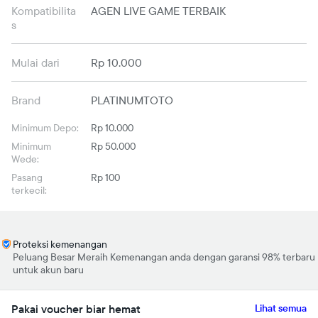
Kompatibilita
AGEN LIVE GAME TERBAIK
s
Mulai dari
Rp 10.000
Brand
PLATINUMTOTO
Minimum Depo:
Rp 10.000
Minimum
Rp 50.000
Wede:
Pasang
Rp 100
terkecil:
Proteksi kemenangan
Peluang Besar Meraih Kemenangan anda dengan garansi 98% terbaru
untuk akun baru
Pakai voucher biar hemat
Lihat semua