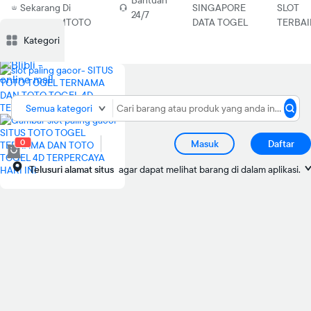
Bantuan
Sekarang Di
SINGAPORE
SLOT
24/7
PLATINUMTOTO
DATA TOGEL
TERBAI
Deskripsi
Deskripsi
Ulasan
Ulasan
Diskusi
Diskusi
Rekomendasi
Rekomendasi
Kategori
Semua kategori
0
Masuk
Daftar
Telusuri alamat situs
agar dapat melihat barang di dalam aplikasi.