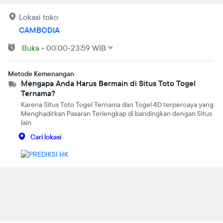
Lokasi toko
CAMBODIA
Buka
•
00:00-23:59 WIB
Metode Kemenangan
Mengapa Anda Harus Bermain di Situs Toto Togel
Ternama?
Karena Situs Toto Togel Ternama dan Togel 4D terpercaya yang
Menghadirkan Pasaran Terlengkap di bandingkan dengan Situs
lain
Cari lokasi