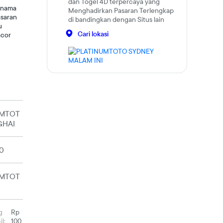
dan Togel 4D terpercaya yang
ernama
Menghadirkan Pasaran Terlengkap
asaran
di bandingkan dengan Situs lain
u
Cari lokasi
acor
UMTOT
GHAI
0
UMTOT
g
Rp
il:
100