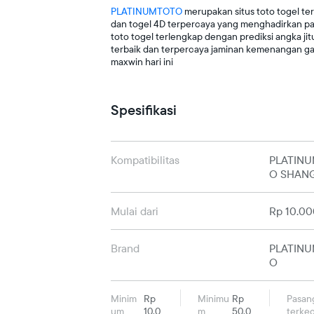
PLATINUMTOTO
merupakan situs toto togel t
dan togel 4D terpercaya yang menghadirkan p
toto togel terlengkap dengan prediksi angka jit
terbaik dan terpercaya jaminan kemenangan g
maxwin hari ini
Spesifikasi
Kompatibilitas
PLATIN
O SHAN
Mulai dari
Rp 10.00
Brand
PLATIN
O
Minim
Rp
Minimu
Rp
Pasan
um
10.0
m
50.0
terkec