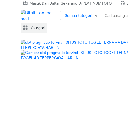
Masuk Dan Daftar Sekarang Di PLATINUMTOTO
Semua kategori
Kategori