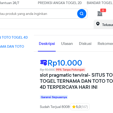
Bantuan 24/7
PREDIKSI ANGKA TOGEL 2D
BANDAR TOGEL
0
Telusur
Deskripsi
Ulasan
Diskusi
Rekomen
Rp10.000
Rp 10.000
99% Tanpa Potongan
slot pragmatic terviral- SITUS T
TOGEL TERNAMA DAN TOTO T
4D TERPERCAYA HARI INI
Garansi Sepuasnya
Sudah Terjual 8008
5,0
(167)