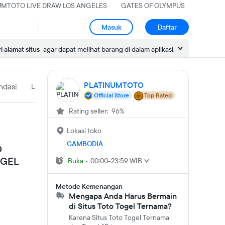
UMTOTO LIVE DRAW LOS ANGELES
GATES OF OLYMPUS
Masuk
Daftar
i alamat situs
agar dapat melihat barang di dalam aplikasi.
PLATINUMTOTO
dasi
Laporkan produk
Official Store
Top Rated
Rating seller: 96%
Lokasi toko
CAMBODIA
O
OGEL
Buka
•
00:00-23:59 WIB
Metode Kemenangan
Mengapa Anda Harus Bermain
di Situs Toto Togel Ternama?
Karena Situs Toto Togel Ternama