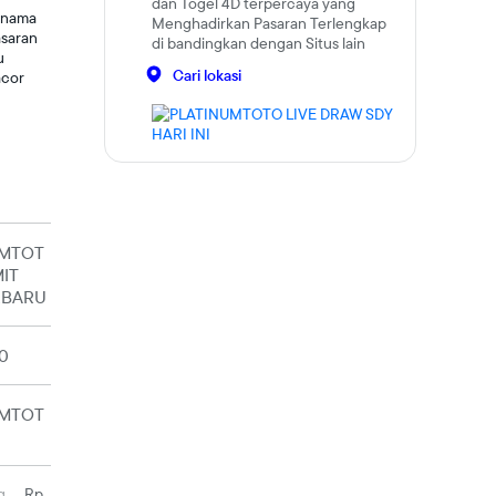
dan Togel 4D terpercaya yang
ernama
Menghadirkan Pasaran Terlengkap
asaran
di bandingkan dengan Situs lain
u
Cari lokasi
acor
UMTOT
MIT
RBARU
0
UMTOT
g
Rp