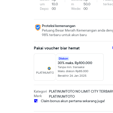
um
10.0
m
50.0
terkec
Depo:
00
Wede:
00
Proteksi kemenangan
Peluang Besar Meraih Kemenangan anda deng
98% terbaru untuk akun baru
Pakai voucher biar hemat
Diskon
30% maks. Rp100.000
Tanpa min. transaksi
Maks. diskon Rp85.000
PLATINUMTOTO
Berakhir 26 Jan 2025
Kategori
PLATINUMTOTO NO LIMIT CITY TERBAR
Merk
PLATINUMTOTO
Claim bonus akun pertama sekarang juga!