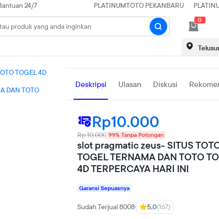
Bantuan 24/7
PLATINUMTOTO PEKANBARU
PLATIN
0
Telusur
Deskripsi
Ulasan
Diskusi
Rekomen
Rp10.000
Rp 10.000
99% Tanpa Potongan
slot pragmatic zeus- SITUS TOT
TOGEL TERNAMA DAN TOTO T
4D TERPERCAYA HARI INI
Garansi Sepuasnya
Sudah Terjual 8008
5,0
(167)