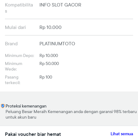
Kompatibilita
INFO SLOT GACOR
s
Mulai dari
Rp 10.000
Brand
PLATINUMTOTO
Minimum Depo:
Rp 10.000
Minimum
Rp 50.000
Wede:
Pasang
Rp 100
terkecil:
Proteksi kemenangan
Peluang Besar Meraih Kemenangan anda dengan garansi 98% terbaru
untuk akun baru
Pakai voucher biar hemat
Lihat semua