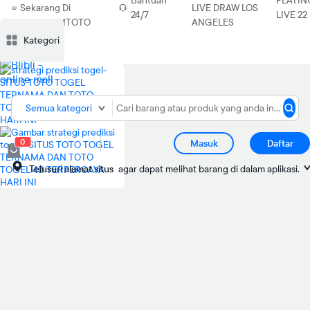
Bantuan
PLATI
Sekarang Di
LIVE DRAW LOS
24/7
LIVE 22
PLATINUMTOTO
ANGELES
Deskripsi
Deskripsi
Ulasan
Ulasan
Diskusi
Diskusi
Rekomendasi
Rekomendasi
Kategori
Semua kategori
0
Masuk
Daftar
Telusuri alamat situs
agar dapat melihat barang di dalam aplikasi.