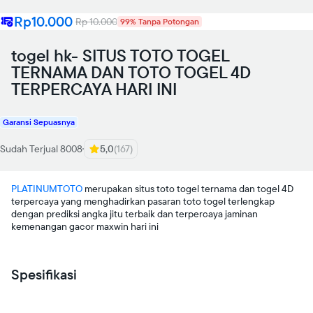
Rp10.000
Rp 10.000
99% Tanpa Potongan
togel hk- SITUS TOTO TOGEL
TERNAMA DAN TOTO TOGEL 4D
TERPERCAYA HARI INI
Garansi Sepuasnya
Sudah Terjual 8008
5,0
(167)
PLATINUMTOTO
merupakan situs toto togel ternama dan togel 4D
terpercaya yang menghadirkan pasaran toto togel terlengkap
dengan prediksi angka jitu terbaik dan terpercaya jaminan
kemenangan gacor maxwin hari ini
Spesifikasi