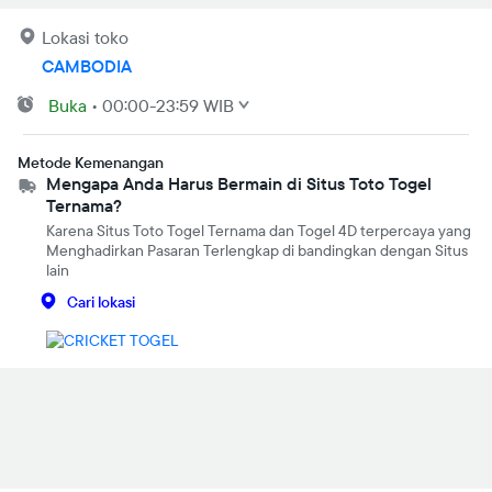
Lokasi toko
CAMBODIA
Buka
•
00:00-23:59 WIB
Metode Kemenangan
Mengapa Anda Harus Bermain di Situs Toto Togel
Ternama?
Karena Situs Toto Togel Ternama dan Togel 4D terpercaya yang
Menghadirkan Pasaran Terlengkap di bandingkan dengan Situs
lain
Cari lokasi