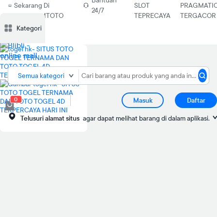
Bantuan
Sekarang Di
SLOT
PRAGMATI
24/7
PLATINUMTOTO
TEPRECAYA
TERGACOR
Deskripsi
Deskripsi
Ulasan
Ulasan
Diskusi
Diskusi
Rekomendasi
Rekomendasi
Kategori
Semua kategori
0
Masuk
Daftar
Telusuri alamat situs
agar dapat melihat barang di dalam aplikasi.